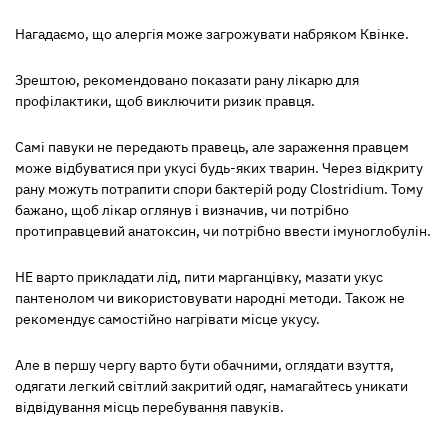
Нагадаємо, що алергія може загрожувати набряком Квінке.
Зрештою, рекомендовано показати рану лікарю для
профілактики, щоб виключити ризик правця.
Самі павуки не передають правець, але зараження правцем
може відбуватися при укусі будь-яких тварин. Через відкриту
рану можуть потрапити спори бактерій роду Clostridium. Тому
бажано, щоб лікар оглянув і визначив, чи потрібно
протиправцевий анатоксин, чи потрібно ввести імуноглобулін.
НЕ варто прикладати лід, пити марганцівку, мазати укус
пантенолом чи використовувати народні методи. Також не
рекомендує самостійно нагрівати місце укусу.
Але в першу чергу варто бути обачними, оглядати взуття,
одягати легкий світлий закритий одяг, намагайтесь уникати
відвідування місць перебування павуків.