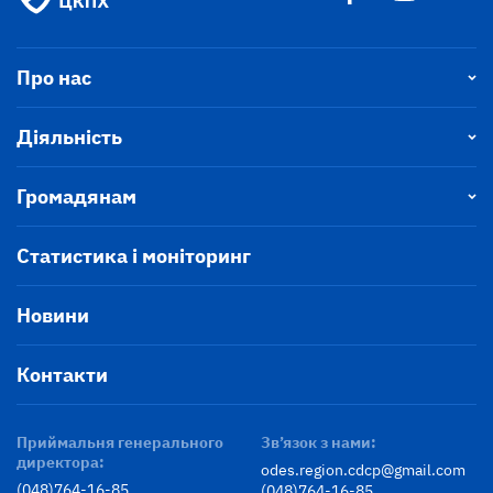
Про нас
Діяльність
Громадянам
Статистика і моніторинг
Новини
Контакти
Приймальня генерального
Зв’язок з нами:
директора:
odes.region.cdcp@gmail.com
(048)764-16-85
(048)764-16-85