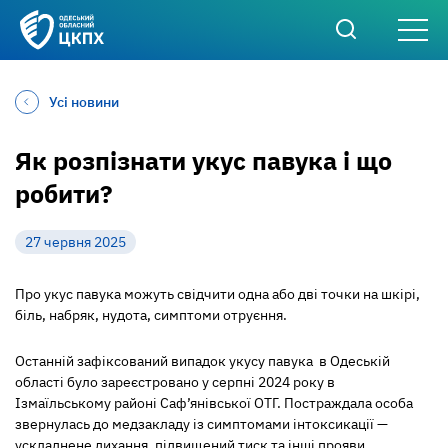
Усі новини
Як розпізнати укус павука і що
робити?
27 червня 2025
Про укус павука можуть свідчити одна або дві точки на шкірі,
біль, набряк, нудота, симптоми отруєння.
Останній зафіксований випадок укусу павука в Одеській
області було зареєстровано у серпні 2024 року в
Ізмаїльському районі Саф’янівської ОТГ.
Постраждала особа
звернулась до медзакладу із симптомами інтоксикації —
ускладнене дихання, підвищений тиск та інші прояви.