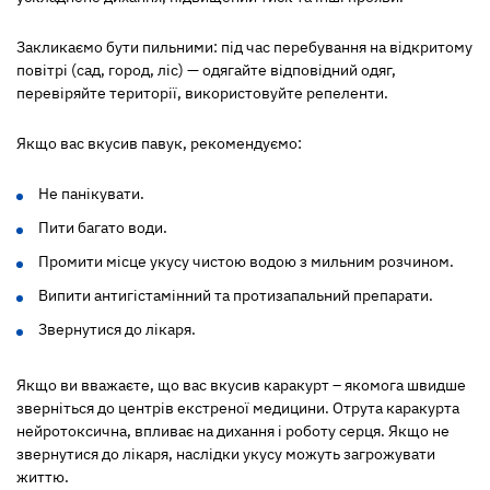
Закликаємо бути пильними:
під час перебування на відкритому
повітрі (сад, город, ліс) — одягайте відповідний одяг,
перевіряйте території, використовуйте репеленти.
Якщо вас вкусив павук, рекомендуємо:
Не панікувати.
Пити багато води.
Промити місце укусу чистою водою з мильним розчином.
Випити антигістамінний та протизапальний препарати.
Звернутися до лікаря.
Якщо ви вважаєте, що вас вкусив каракурт – якомога швидше
зверніться до центрів екстреної медицини. Отрута каракурта
нейротоксична, впливає на дихання і роботу серця. Якщо не
звернутися до лікаря, наслідки укусу можуть загрожувати
життю.