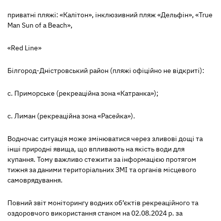
приватні пляжі: «Калітон», інклюзивний пляж «Дельфін», «True
Man Sun of a Beach»,
«Red Line»
Білгород-Дністровський район (пляжі офіційно не відкриті):
с. Приморське (рекреаційна зона «Катранка»);
с. Лиман (рекреаційна зона «Расейка»).
Водночас ситуація може змінюватися через зливові дощі та
інші природні явища, що впливають на якість води для
купання. Тому важливо стежити за інформацією протягом
тижня за даними територіальних ЗМІ та органів місцевого
самоврядування.
Повний звіт моніторингу водних об’єктів рекреаційного та
оздоровчого використання станом на 02.08.2024 р. за