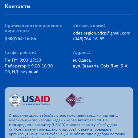
Контакти
Приймальня генерального
Зв’язок з нами:
директора:
odes.region.cdcp@gmail.com
(048)764-16-85
(048)764-16-85
Графік роботи:
Адреса:
Пн-Пт: 9:00-17:30
м. Одеса,
Лабораторії: 9:00-16:30
вул. Івана та Юрія Лип, 5-А
Сб, НД: вихідний
Створення цього вебсайту стало можливим завдяки підтримці
американського народу, наданій через Агентство США з
міжнародного розвитку (USAID) в межах проєкту «Розбудова
стійкої системи громадського здоров’я», який впроваджує
організація Пакт. Зміст публікацій не обв’язково відображає точку