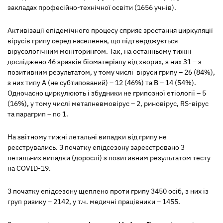
закладах професійно-технічної освіти (1656 учнів).
Активізації епідемічного процесу сприяє зростання циркуляції
вірусів грипу серед населення, що підтверджується
вірусологічним моніторингом. Так, на останньому тижні
досліджено 46 зразків біоматеріалу від хворих, з них 31 – з
позитивним результатом, у тому числі віруси грипу – 26 (84%),
з них типу А (не субтипований) – 12 (46%) та В – 14 (54%).
Одночасно циркулюють і збудники не грипозної етіології – 5
(16%), у тому числі метапневмовірус – 2, риновірус, RS-вірус
та парагрип – по 1.
На звітному тижні летальні випадки від грипу не
реєструвались. З початку епідсезону зареєстровано 3
летальних випадки (дорослі) з позитивним результатом тесту
на COVID-19.
З початку епідсезону щеплено проти грипу 3450 осіб, з них із
груп ризику – 2142, у т.ч. медичні працівники – 1455.