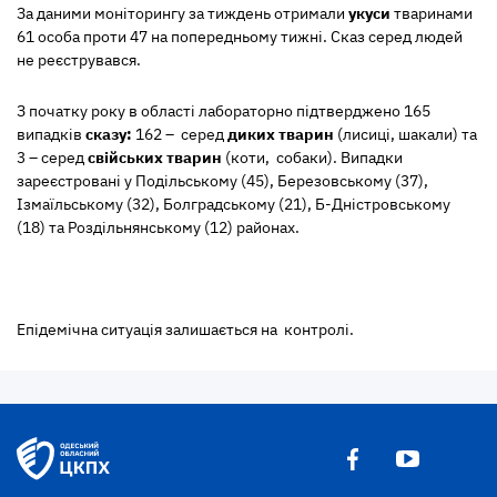
За даними моніторингу за тиждень отримали
укуси
тваринами
61 особа проти 47 на попередньому тижні. Сказ серед людей
не реєструвався.
З початку року в області лабораторно підтверджено 165
випадків
сказу:
162 –
серед
диких тварин
(лисиці, шакали) та
3 – серед
свійських тварин
(коти, собаки). Випадки
зареєстровані у Подільському (45), Березовському (37),
Ізмаїльському (32), Болградському (21), Б-Дністровському
(18) та Роздільнянському (12) районах.
Епідемічна ситуація залишається на контролі.