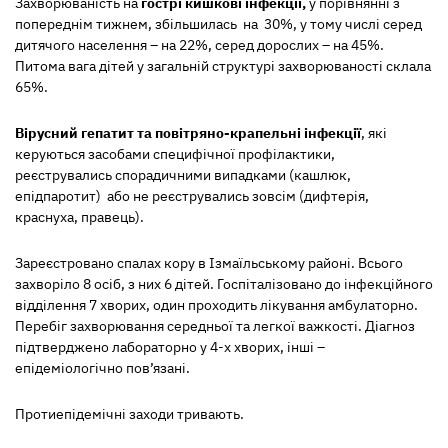
Захворюваність на
гострі кишкові інфекції
,
у порівнянні з
попереднім тижнем, збільшилась на 30%, у тому числі серед
дитячого населення – на 22%, серед дорослих – на 45%.
Питома вага дітей у загальній структурі захворюваності склала
65%.
Вірусний гепатит та повітряно-крапельні інфекції
,
які
керуються засобами специфічної профілактики,
реєструвались спорадичними випадками (кашлюк,
епідпаротит) або не реєструвались зовсім (дифтерія,
краснуха, правець).
Зареєстровано спалах кору в Ізмаїльському районі. Всього
захворіло 8 осіб, з них 6 дітей. Госпіталізовано до інфекційного
відділення 7 хворих, один проходить лікування амбулаторно.
Перебіг захворювання середньої та легкої важкості. Діагноз
підтверджено лабораторно у 4-х хворих, інші –
епідеміологічно пов’язані.
Протиепідемічні заходи тривають.