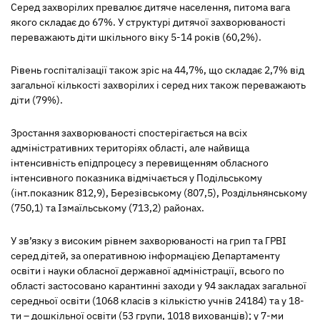
Серед захворілих превалює дитяче населення, питома вага
якого складає до 67%. У структурі дитячої захворюваності
переважають діти шкільного віку 5-14 років (60,2%).
Рівень госпіталізації також зріс на 44,7%, що складає 2,7% від
загальної кількості захворілих і серед них також переважають
діти (79%).
Зростання захворюваності спостерігається на всіх
адміністративних територіях області, але найвища
інтенсивність епідпроцесу з перевищенням обласного
інтенсивного показника відмічається у Подільському
(інт.показник 812,9), Березівському (807,5), Роздільнянському
(750,1) та Ізмаїльському (713,2) районах.
У зв’язку з високим рівнем захворюваності на грип та ГРВІ
серед дітей, за оперативною інформацією Департаменту
освіти і науки обласної державної адміністрації, всього по
області застосовано карантинні заходи у 94 закладах загальної
середньої освіти (1068 класів з кількістю учнів 24184) та у 18-
ти – дошкільної освіти (53 групи, 1018 вихованців); у 7-ми