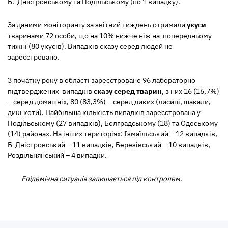
Б.-Дністровському та Подільському (по 1 випадку).
За даними моніторингу за звітний тиждень отримали
укуси
тваринами 72 особи, що на 10% нижче ніж на попередньому
тижні (80 укусів). Випадків сказу серед людей не
зареєстровано.
З початку року в області зареєстровано 96 лабораторно
підтверджених випадків
сказу серед тварин
, з них 16
(16,7%)
–
серед домашніх, 80
(83,3%)
– серед диких
(лисиці, шакали,
дикі коти). Найбільша кількість випадків зареєстрована у
Подільському (27 випадків), Болградському (18) та Одеському
(14) районах. На інших територіях: Ізмаїльський – 12 випадків,
Б-Дністровський – 11 випадків, Березівський – 10 випадків,
Роздільнянський – 4 випадки.
Епідемічна ситуація залишається під контролем.