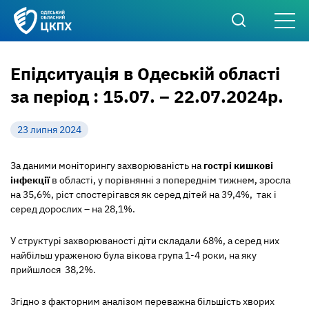
Епідситуація в Одеській області
за період : 15.07. – 22.07.2024р.
23 липня 2024
За даними моніторингу захворюваність на
гострі кишкові
інфекції
в області,
у порівнянні з попереднім тижнем, зросла
на 35,6%, ріст спостерігався як серед дітей на 39,4%, так і
серед дорослих – на 28,1%.
У структурі захворюваності діти складали 68%, а серед них
найбільш ураженою була вікова група 1-4 роки, на яку
прийшлося 38,2%.
Згідно з факторним аналізом переважна більшість хворих