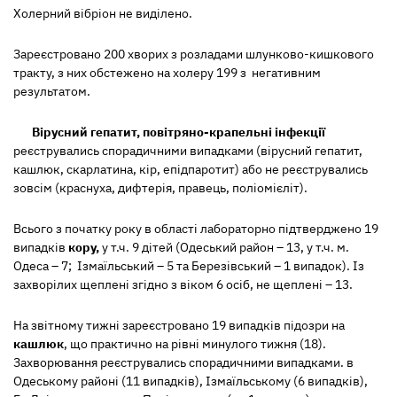
Холерний вібріон не виділено.
Зареєстровано 200 хворих з розладами шлунково-кишкового
тракту, з них обстежено на холеру 199 з негативним
результатом.
Вірусний гепатит, повітряно-крапельні інфекції
реєструвались спорадичними випадками
(вірусний гепатит,
кашлюк, скарлатина, кір, епідпаротит)
або не реєструвались
зовсім
(краснуха, дифтерія, правець, поліомієліт).
Всього з початку року в області лабораторно підтверджено 19
випадків
кору,
у т.ч. 9 дітей
(Одеський район – 13, у т.ч. м.
Одеса – 7; Ізмаїльський – 5 та Березівський – 1 випадок).
Із
захворілих щеплені згідно з віком 6 осіб, не щеплені – 13.
На звітному тижні зареєстровано 19 випадків підозри на
кашлюк
,
що практично на рівні минулого тижня (18).
Захворювання реєструвались спорадичними випадками. в
Одеському районі (11 випадків), Ізмаїльському (6 випадків),