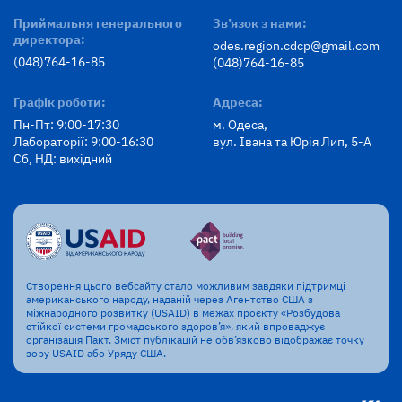
Приймальня генерального
Зв’язок з нами:
директора:
odes.region.cdcp@gmail.com
(048)764-16-85
(048)764-16-85
Графік роботи:
Адреса:
Пн-Пт: 9:00-17:30
м. Одеса,
Лабораторії: 9:00-16:30
вул. Івана та Юрія Лип, 5-А
Сб, НД: вихідний
Створення цього вебсайту стало можливим завдяки підтримці
американського народу, наданій через Агентство США з
міжнародного розвитку (USAID) в межах проєкту «Розбудова
стійкої системи громадського здоров’я», який впроваджує
організація Пакт. Зміст публікацій не обв’язково відображає точку
зору USAID або Уряду США.