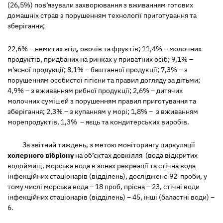
(26,5%) пов’язували захворювання з вживанням готових
домашніх страв з порушенням технології приготування та
зберігання;
22,6% – немитих ягід, овочів та фруктів; 11,4% – молочних
продуктів, придбаних на ринках у приватних осіб; 9,1% –
м’ясної продукції; 8,1% – баштанної продукції; 7,3% – з
порушенням особистої гігієни та правил догляду за дітьми;
4,9% – з вживанням рибної продукції; 2,6% – дитячих
молочних сумішей з порушенням правил приготування та
зберігання; 2,3% – з купанням у морі; 1,8% – з вживанням
морепродуктів, 1,3% – яєць та кондитерських виробів.
За звітний тиждень, з метою моніторингу циркуляції
холерного вібріону
на об’єктах довкілля (вода відкритих
водоймищ, морська вода в зонах рекреації та стічна вода
інфекційних стаціонарів (відділень), досліджено 92 проби, у
тому числі морська вода – 18 проб, прісна – 23, стічні води
інфекційних стаціонарів (відділень) – 45, інші (баластні води) –
6.