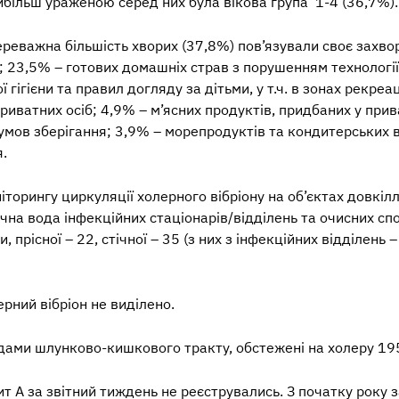
йбільш ураженою серед них була вікова група 1-4 (36,7%).
реважна більшість хворих (37,8%) пов’язували своє захв
р; 23,5% – готових домашніх страв з порушенням технології
гігієни та правил догляду за дітьми, у т.ч. в зонах рекр
риватних осіб; 4,9% – м’ясних продуктів, придбаних у при
умов зберігання; 3,9% – морепродуктів та кондитерських 
.
ніторингу циркуляції
холерного вібріону
на об’єктах довкіл
ічна вода інфекційних стаціонарів/відділень та очисних сп
 прісної – 22, стічної – 35 (з них з інфекційних відділень –
ний вібріон не виділено.
дами шлунково-кишкового тракту, обстежені на холеру 19
ит А
за звітний тиждень не реєструвались. З початку року