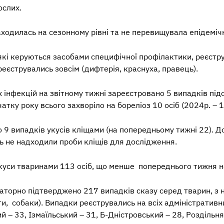
ослих.
ходилась на сезонному рівні та не перевищувала епідемічн
які керуються засобами специфічної профілактики,
реєстр
реєструвались зовсім (дифтерія, краснуха, правець).
х інфекцій
на звітному тижні зареєстровано 5 випадків під
атку року всього захворіло на бореліоз 10 осіб (2024р. – 19
о 9 випадків
укусів кліщами (
на попередньому тижні 22). До
 не надходили проби кліщів для дослідження.
куси
тваринами 113 осіб, що менше попереднього тижня н
аторно підтверджено 217 випадків
сказу серед тварин,
з 
ти, собаки). Випадки реєструвались на всіх адміністративн
й – 33, Ізмаїльський – 31, Б-Дністровський – 28, Роздільн