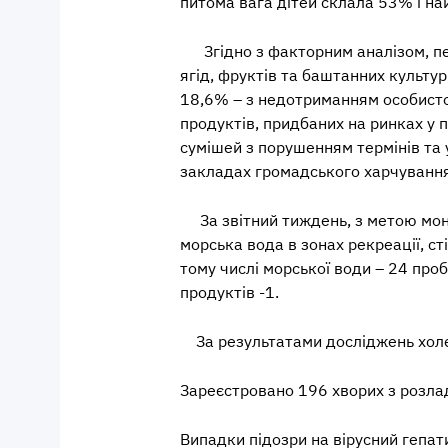
питома вага дітей склала 53% і на
Згідно з факторним аналізом, пе
ягід, фруктів та баштанних культу
18,6% – з недотриманням особистої 
продуктів, придбаних на ринках у п
сумішей з порушенням термінів та 
закладах громадського харчування
За звітний тиждень, з метою мо
морська вода в зонах рекреації, ст
тому числі морської води – 24 проби,
продуктів -1.
За результатами досліджень холер
Зареєстровано 196 хворих з розла
Випадки підозри на
вірусний гепат