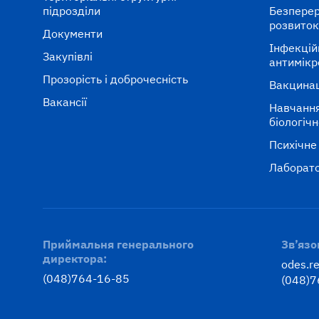
підрозділи
Безперер
розвито
Документи
Інфекцій
Закупівлі
антимікр
Прозорість і доброчесність
Вакцина
Вакансії
Навчання
біологіч
Психічне
Лаборато
Приймальня генерального
Зв’язо
директора:
odes.r
(048)764-16-85
(048)7