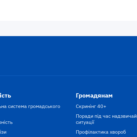
ість
Громадянам
ьна система громадського
Скринінг 40+
Поради під час надзвичай
рність
ситуації
ізи
Профілактика хвороб