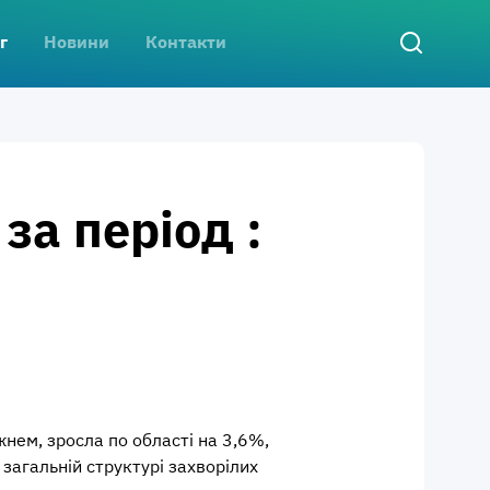
г
Новини
Контакти
за період :
жнем, зросла по області на 3,6%,
загальній структурі захворілих