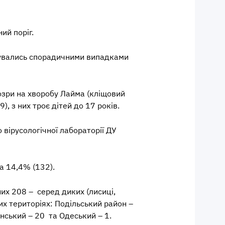
ий поріг.
увались спорадичними випадками
озри на
хворобу Лайма
(кліщовий
), з них троє дітей до 17 років.
 вірусологічної лабораторії ДУ
а 14,4% (132).
них
208 –
серед
диких
(лисиці,
их територіях: Подільський район –
янський – 20 та Одеський – 1.