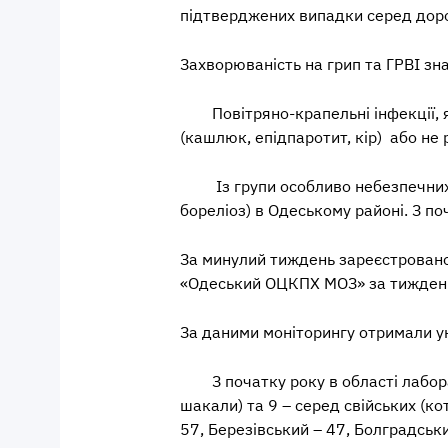
підтверджених випадки серед дор
Захворюваність на
грип та
ГРВІ
зна
Повітряно-крапельні інфекції,
(кашлюк, епідпаротит, кір) або не 
Із групи о
собливо небезпечни
бореліоз) в Одеському районі. З поч
За минулий тиждень зареєстрован
«Одеський ОЦКПХ МОЗ» за тиждень
За даними моніторингу отримали
у
З початку року в області лабор
шакали) та 9 – серед свійських (ко
57, Березівський – 47, Болградськи