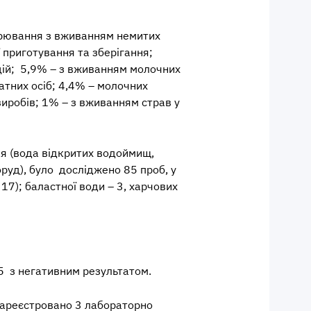
орювання з вживанням немитих
 приготування та зберігання;
еацій; 5,9% – з вживанням молочних
ватних осіб; 4,4% – молочних
виробів; 1% – з вживанням страв у
ля (вода відкритих водоймищ,
оруд), було досліджено 85 проб, у
 17); баластної води – 3,
харчових
5 з негативним результатом.
 зареєстровано 3 лабораторно