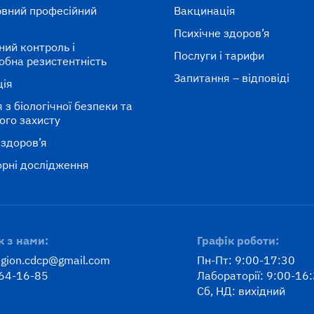
вний професійний
Вакцинація
к
Психічне здоров’я
ний контроль і
Послуги і тарифи
обна резистентність
Запитання – відповіді
ція
 з біологічної безпеки та
ного захисту
 здоров’я
рні дослідження
к з нами:
Графік роботи:
egion.cdcp@gmail.com
Пн-Пт: 9:00-17:30
64-16-85
Лабораторії: 9:00-16
Сб, НД: вихідний