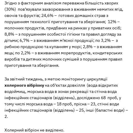
Згідно з факторним аналізом переважна більшість хворих
(30%) пов’язували захворювання з вживанням немитих ягід,
овочів та фруктів; 24,6% – готових домашніх страв з
порушенням технології приготування та зберігання; 12% –
молочних продуктів, придбаних на ринках у приватних осіб;
8,8% – з порушенням особистої гігієни та правил догляду за
дітьми; 6,7% – з вживанням м’ясної продукції; по 3,2% – з
рибною продукцією та купанням у морі; 2,8% – з вживанням
яєць; по 2,2% – з вживанням морепродуктів, кондитерських
виробів та дитячих молочних сумішей з порушенням правил
приготування та зберігання.
За звітний тиждень, з метою моніторингу циркуляції
холерного вібріону
на об’єктах довкілля
(вода відкритих
водоймищ, морська вода в зонах рекреації та стічна вода
інфекційних стаціонарів (відділень),
досліджено 68 проб, у
тому числі морська вода – 18 проб, прісна – 23, стічні води
інфекційних стаціонарів (відділень) – 25, інші (баластні води) –
2.
Холерний вібріон не виділено.