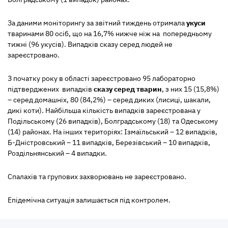
За даними моніторингу за звітний тиждень отримала
укуси
тваринами 80 осіб, що на 16,7% нижче ніж на попередньому
тижні (96 укусів). Випадків сказу серед людей не
зареєстровано.
З початку року в області зареєстровано 95 лабораторно
підтверджених випадків
сказу серед тварин
, з них 15 (15,8%)
– серед домашніх, 80 (84,2%) – серед диких (лисиці, шакали,
дикі коти).
Найбільша кількість випадків зареєстрована у
Подільському (26 випадків), Болградському (18) та Одеському
(14) районах. На інших територіях: Ізмаїльський – 12 випадків,
Б-Дністровський – 11 випадків, Березівський – 10 випадків,
Роздільнянський – 4 випадки.
Спалахів та групових захворювань не зареєстровано.
Епідемічна ситуація залишається під контролем.