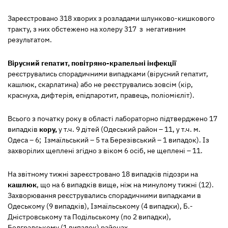
Зареєстровано 318 хворих з розладами шлунково-кишкового
тракту, з них обстежено на холеру 317 з негативним
результатом.
Вірусний гепатит, повітряно-крапельні інфекції
реєструвались спорадичними випадками
(вірусний гепатит,
кашлюк, скарлатина)
або не реєструвались зовсім
(кір,
краснуха, дифтерія, епідпаротит, правець, поліомієліт).
Всього з початку року в області лабораторно підтверджено 17
випадків
кору,
у т.ч. 9 дітей
(Одеський район – 11, у т.ч. м.
Одеса – 6; Ізмаїльський – 5 та Березівський – 1 випадок).
Із
захворілих щеплені згідно з віком 6 осіб, не щеплені – 11.
На звітному тижні зареєстровано 18 випадків підозри на
кашлюк
,
що на 6 випадків вище, ніж на минулому тижні (12).
Захворювання реєструвались спорадичними випадками в
Одеському (9 випадків), Ізмаїльському (4 випадки), Б.-
Дністровському та Подільському (по 2 випадки),
Болградському (1 випадок) районах.