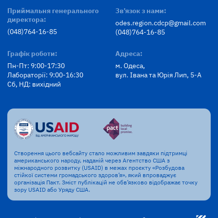
Приймальня генерального
Зв’язок з нами:
директора:
odes.region.cdcp@gmail.com
(048)764-16-85
(048)764-16-85
Графік роботи:
Адреса:
Пн-Пт: 9:00-17:30
м. Одеса,
Лабораторії: 9:00-16:30
вул. Івана та Юрія Лип, 5-А
Сб, НД: вихідний
Створення цього вебсайту стало можливим завдяки підтримці
американського народу, наданій через Агентство США з
міжнародного розвитку (USAID) в межах проєкту «Розбудова
стійкої системи громадського здоров’я», який впроваджує
організація Пакт. Зміст публікацій не обв’язково відображає точку
зору USAID або Уряду США.