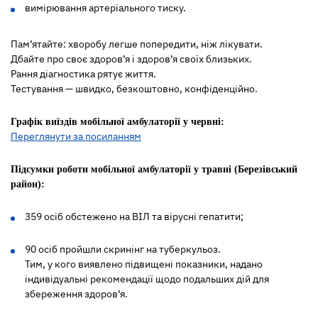
вимірювання артеріального тиску.
Пам’ятайте: хворобу легше попередити, ніж лікувати.
Дбайте про своє здоров’я і здоров’я своїх близьких.
Рання діагностика рятує життя.
Тестування — швидко, безкоштовно, конфіденційно.
Графік виїздів мобільної амбулаторії у червні:
Переглянути за посиланням
Підсумки роботи мобільної амбулаторії у травні (Березівський
район):
359 осіб обстежено на ВІЛ та вірусні гепатити;
90 осіб пройшли скринінг на туберкульоз.
Тим, у кого виявлено підвищені показники, надано
індивідуальні рекомендації щодо подальших дій для
збереження здоров’я.