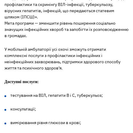
профілактики та скринінгу ВІЛ-інфекції, туберкульозу,
вірусних гепатитів, інфекцій, що передаються статевим
шляхом (ІПСШ)».
Мета програми — зменшити рівень поширення соціально
значущих інфекційних хвороб та запобігти їх розповсюдженню
в громадах.
У мобільній амбулаторії усі охочі зможуть отримати
комплексні послуги з профілактики інфекційних і
неінфекційних захворювань, підтримки здорового способу
життя та психічного здоров’я.
Доступні послуги:
тестування на ВІЛ, гепатити B і C, туберкульоз;
консультації;
вимірювання рівня глюкози в крові;